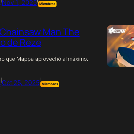
Nov 1, 2025
o
Miembros
: Chainsaw Man The
co de Reze
oro que Mappa aprovechó al máximo.
|
|
Oct 25, 2025
o
Miembros