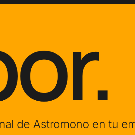
or.
al de Astromono en tu em