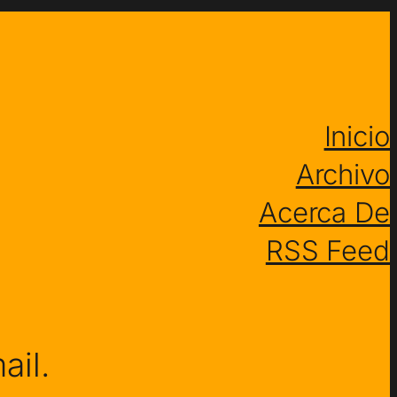
Inicio
Archivo
Acerca De
RSS Feed
ail.