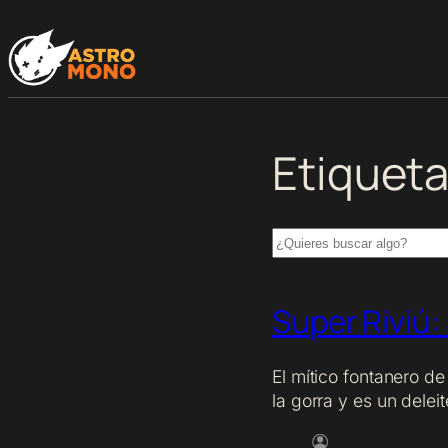
Saltar
al
contenido
Etiquet
Search
Super Riviú:
El mítico fontanero d
la gorra y es un dele