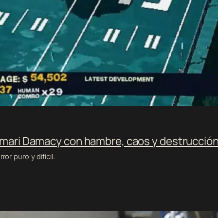
mari Damacy
con hambre, caos y destrucció
or puro y difícil.