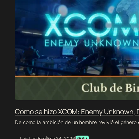
Cómo se hizo
XCOM: Enemy Unknown
, 
De como la ambición de un hombre revivió el género de
Luis Landero
Ene 24, 2026
|
|
Gratis