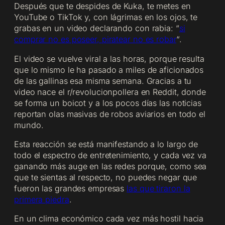
Después que te despides de Kuka, te metes en
YouTube o TikTok y, con lágrimas en los ojos, te
grabas en un video declarando con rabia: “
si
comprar no es poseer, piratear no es robar
“.
El video se vuelve viral a las horas, porque resulta
que lo mismo le ha pasado a miles de aficionados
de las gallinas esa misma semana. Gracias a tu
video nace el r/revolucionpollera en Reddit, donde
se forma un boicot y a los pocos días las noticias
reportan olas masivas de robos aviarios en todo el
mundo.
Esta reacción se está manifestando a lo largo de
todo el espectro de entretenimiento, y cada vez va
ganando más auge en las redes porque, como sea
que te sientas al respecto, no puedes negar que
fueron las grandes empresas
las que tiraron la
primera piedra
.
En un clima económico cada vez más hostil hacia