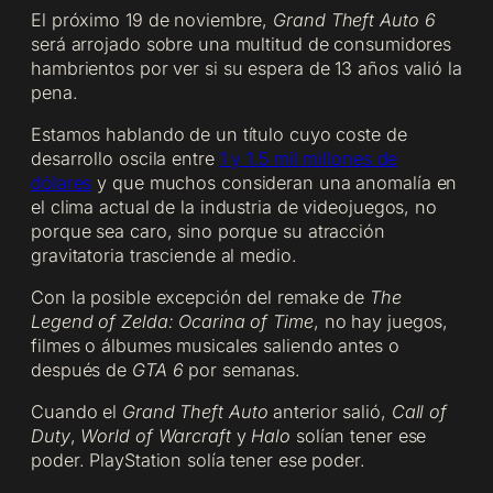
El próximo 19 de noviembre,
Grand Theft Auto 6
será arrojado sobre una multitud de consumidores
hambrientos por ver si su espera de 13 años valió la
pena.
Estamos hablando de un título cuyo coste de
desarrollo oscila entre
1 y 1.5 mil millones de
dólares
y que muchos consideran una anomalía en
el clima actual de la industria de videojuegos, no
porque sea caro, sino porque su atracción
gravitatoria trasciende al medio.
Con la posible excepción del remake de
The
Legend of Zelda: Ocarina of Time
, no hay juegos,
filmes o álbumes musicales saliendo antes o
después de
GTA 6
por semanas.
Cuando el
Grand Theft Auto
anterior salió,
Call of
Duty
,
World of Warcraft
y
Halo
solían tener ese
poder. PlayStation solía tener ese poder.