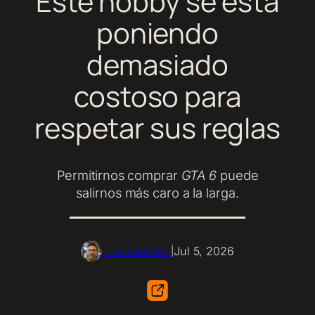
Este hobby se está
poniendo
demasiado
costoso para
respetar sus reglas
Permitirnos comprar
GTA 6
puede
salirnos más caro a la larga.
Luis Landero
Jul 5, 2026
|