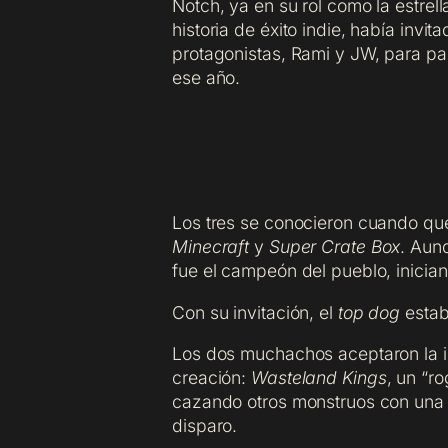
Notch, ya en su rol como la estrell
historia de éxito indie, había invit
protagonistas, Rami y JW, para par
ese año.
Los tres se conocieron cuando qued
Minecraft
y
Super Crate Box
. Au
fue el campeón del pueblo, inici
Con su invitación, el
top dog
estab
Los dos muchachos aceptaron la in
creación:
Wasteland Kings
, un “r
cazando otros monstruos con una p
disparo.