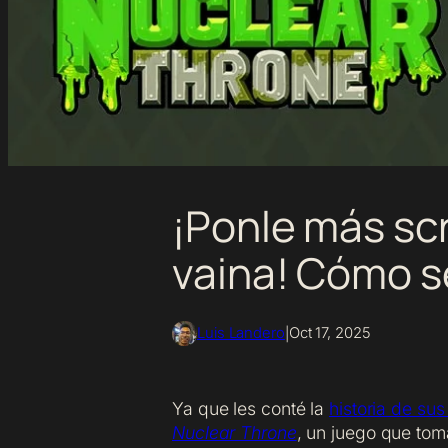
¡Ponle más sc
vaina! Cómo s
Luis Landero
Oct 17, 2025
|
Ya que les conté la
historia de su
Nuclear Throne
, un juego que tom