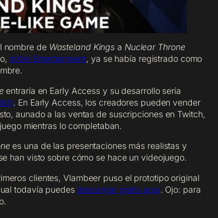
el nombre de
Wasteland Kings
a
Nuclear Throne
no,
inXile Entertainment
, ya se había registrado como
ombre.
e
entraría en Early Access y su desarrollo sería
itch
. En Early Access, los creadores pueden vender
sto, aunado a las ventas de suscripciones en Twitch,
l juego mientras lo completaban.
one
es una de las presentaciones más realistas y
se han visto sobre cómo se hace un videojuego.
meros clientes, Vlambeer puso el prototipo original
l cual todavía puedes
descargar gratis aquí
. Ojo: para
o.