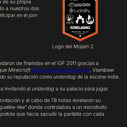
a de su propia
ado a nuestros dos
ticipar en el
jam
Logo del Mojam 2
aron de finalistas en el IGF 2011 gracias a
nque
Minecraft
ganó a lo grande ese año
, Vlambeer
ando su reputación como
underdog
de la escena indie.
a invitando al
underdog
a su palacio para jugar.
vitación y al cabo de 78 horas revelaron su
oguelike-like” donde controlabas a un monstruito
istola que hacía sacudir la pantalla con cada