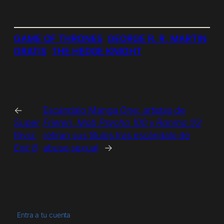
GAME OF THRONES
GEORGE R. R. MARTIN
GRATIS
THE HEDGE KNIGHT
←
Escándalo Manga One: artistas de
Super
Frieren
,
Mob Psycho 100
y
Ranma 1/2
Riviú:
retiran sus títulos tras escándalo de
Exit 8
abuso sexual
→
Entra a tu cuenta