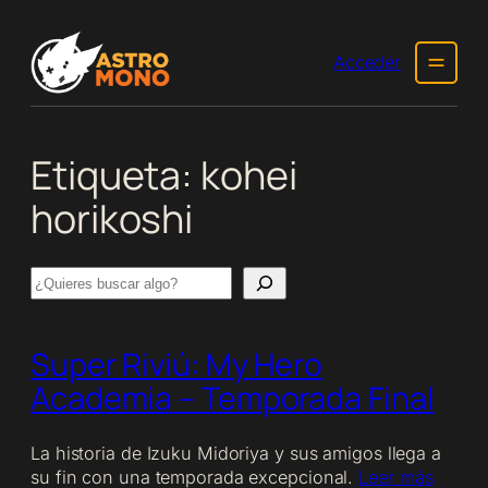
Saltar
al
Acceder
contenido
Etiqueta:
kohei
horikoshi
Search
Super Riviú:
My Hero
Academia
– Temporada Final
La historia de Izuku Midoriya y sus amigos llega a
su fin con una temporada excepcional.
Leer más