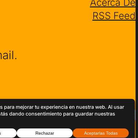
Acerca De
RSS Feed
ail.