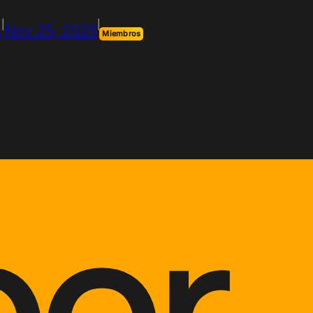
|
|
Nov 25, 2025
o
Miembros
or.