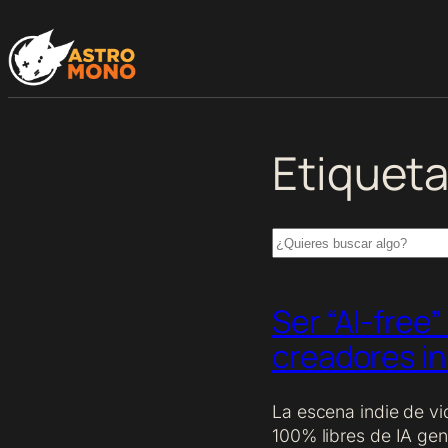
Saltar
al
contenido
Etiquet
Search
Ser “AI-free
creadores in
La escena indie de vi
100% libres de IA gen