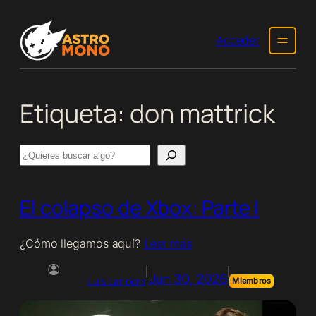
Saltar
al
Acceder
contenido
Etiqueta:
don mattrick
Search
El colapso de Xbox: Parte I
¿Cómo llegamos aquí?
Leer más
|
|
Jun 30, 2026
Luis Landero
Miembros